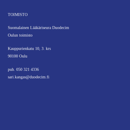
16.05-16.35
Etävastaanotto erikoislääkärin
TOIMISTO
näkökulmasta
Erikoislääkäri Marja-Liisa Eloranta,
Suomalainen Lääkäriseura Duodecim
Plusterveys
Oulun toimisto
Erikoislääkäri Johan Fagerudd,
Pihlajalinna (Huom. etänä)
Kauppurienkatu 10, 3. krs
90100 Oulu
16.35-16.45
Päätös
LT Auli Juntumaa, SLL Yksityislääkärit
puh.
050 321 4336
alaosasto ja SELY
sari.kangas@duodecim.fi
Erikoistumis-
4 h
koulutukseen:
Kaikki erikoisalat