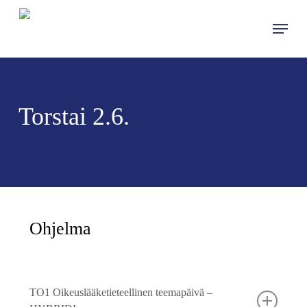
Skip
Menu
to
main
content
Torstai 2.6.
Ohjelma
TO1 Oikeuslääketieteellinen teemapäivä –