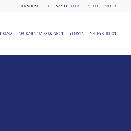
LUENNOITSIJOILLE
NÄYTTEILLEASETTAJILLE
MEDIALLE
HJELMA
APURAHAT JA PALKINNOT
YLEISTÄ
YHTEYSTIEDOT